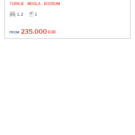
TURKİJE - MUĞLA - BODRUM
1, 2
1
235.000
EUR
FROM